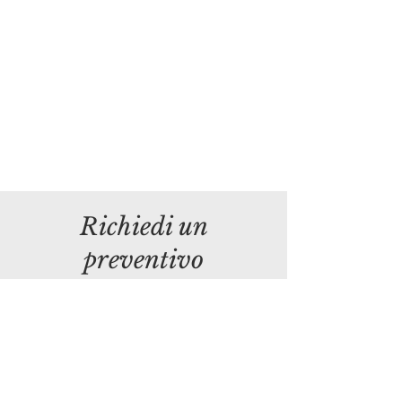
Richiedi un
preventivo
scrivimi, sarò felice di rispondere alle tue domande
Nome
Data evento