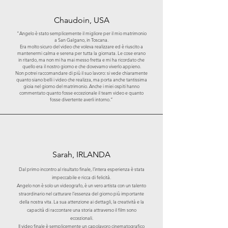
Chaudoin
, USA
“Angelo è stato semplicemente il migliore per il mio matrimonio
a San Galgano, in Toscana.
Era molto sicuro del video che voleva realizzare ed è riuscito a
mantenermi calma e serena per tutta la giornata. Le cose erano
in ritardo, ma non mi ha mai messo fretta e mi ha ricordato che
quello era il nostro giorno e che dovevamo viverlo appieno.
Non potrei raccomandare di più il suo lavoro: si vede chiaramente
quanto siano belli i video che realizza, ma porta anche tantissima
gioia nel giorno del matrimonio. Anche i miei ospiti hanno
commentato quanto fosse eccezionale il team video e quanto
fosse divertente averli intorno.”
Sarah, IRLANDA
Dal primo incontro al risultato finale, l’intera esperienza è stata
impeccabile e ricca di felicità.
Angelo non è solo un videografo, è un vero artista con un talento
straordinario nel catturare l’essenza del giorno più importante
della nostra vita. La sua attenzione ai dettagli, la creatività e la
capacità di raccontare una storia attraverso il film sono
eccezionali.
Il video finale è semplicemente un capolavoro cinematografico